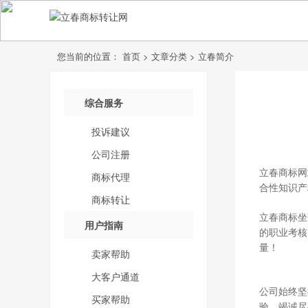
您当前的位置：
首页
>
文章分类
>
立春简介
综合服务
投诉建议
公司注册
立春商标网
商标代理
合性知识产
商标转让
立春商标坐
用户指南
的职业考核
量！
卖家帮助
大客户通道
公司始终坚
买家帮助
验、竭诚尽