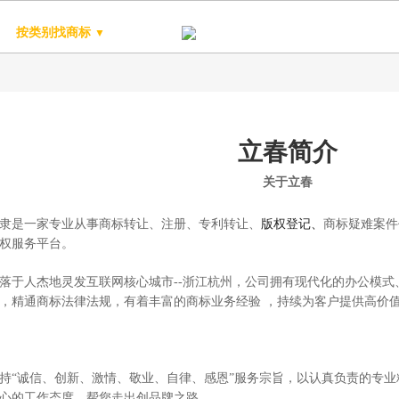
按类别找商标
精品商标
商标超市
商标注册
商
▼
立春简介
关于立春
隶
是一家
专业从事
商标转让、注册、专利转让、
版权登记
、
商标疑难案件
权服务平台
。
落于人杰地灵发互联网核心城市--浙江杭州，公司拥有现代化的办公模式
，
精通
商标法律法规，有着丰富的商标业务经验 ，持续为客户提供高价
持“
诚信、创新、激情、敬业、自律、感恩
”服务宗旨，
以
认真负责的专业
心的工作态度，帮您走出创品牌之路
。