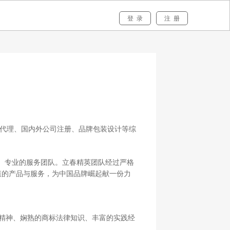
标猎头
出售发布
关于我们
登 录
注 册
代理、国内外公司注册、品牌包装设计等
综
、专业的服务团队。立春
精英
团队经过严格
值的产品与服务，为中国品牌崛起献一份力
精神、娴熟的商标法律知识、丰富的实践经