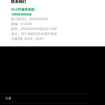
联系我们
24小时服务热线：
18868306888
陈小姐QQ：3545233534
邮编：314000
邮箱：3545233534@QQ.COM
地址：浙江省杭州市余杭区海创
大厦A座 303室（杭州）
注册